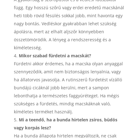
függ. Egy hosszú szőrű vagy erdei eredetű macskánál
heti több rövid fésülés sokkal jobb, mint havonta egy
nagy bontás. Vedléskor gyakrabban lehet szükség
ápolásra, mert az elhalt aljszőr könnyebben
összetömörödik. A lényeg a rendszeresség és a
kíméletesség.
Mikor szabad fürdetni a macskát?
Fürdetni akkor érdemes, ha a macska olyan anyaggal
szennyeződik, amit nem biztonságos lenyalnia, vagy
ha állatorvos javasolja. A rutinszerű fürdetést vízálló
bundájú cicáknál jobb kerülni, mert a sampon
lebonthatja a természetes faggyúréteget. Ha mégis
szükséges a fürdetés, mindig macskáknak való,
kíméletes terméket használj.
Mi a teendő, ha a bunda hirtelen zsíros, büdös
vagy korpás lesz?
Ha a bunda állapota hirtelen megváltozik, ne csak