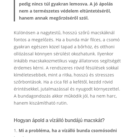
pedig nincs túl gyakran lemosva. A jó ápolás
nem a természetes védelem eltüntetéséről,
hanem annak megőrzéséről szól.
Különösen a nagytestű, hosszú szőrű macskáknál
fontos a megelőzés. Ha a bunda már filces, a csomó
gyakran egészen közel tapad a bőrhöz, és otthoni
ollózással könnyen sérülést okozhatunk. Ilyenkor
inkább macskakozmetikus vagy állatorvos segítségét
érdemes kérni. A rendszeres rövid fésülések sokkal
kíméletesebbek, mint a ritka, hosszú és stresszes
szőrbontások. Ha a cica fél a kefétől, kezdd rövid
érintésekkel, jutalmazással és nyugodt környezettel.
A bundagondozás akkor működik jól, ha nem harc,
hanem kiszámítható rutin.
Hogyan ápold a vízálló bundájú macskát?
Mi a probléma, ha a vízálló bunda csomósodni