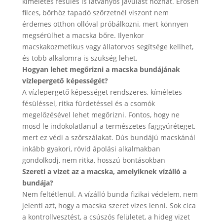
kíméletes fésülés is látványos javulást hozhat. Erősen
filces, bőrhöz tapadó szőrzetnél viszont nem
érdemes otthon ollóval próbálkozni, mert könnyen
megsérülhet a macska bőre. Ilyenkor
macskakozmetikus vagy állatorvos segítsége kellhet,
és több alkalomra is szükség lehet.
Hogyan lehet megőrizni a macska bundájának
vízlepergető képességét?
A vízlepergető képességet rendszeres, kíméletes
fésüléssel, ritka fürdetéssel és a csomók
megelőzésével lehet megőrizni. Fontos, hogy ne
mosd le indokolatlanul a természetes faggyúréteget,
mert ez védi a szőrszálakat. Dús bundájú macskánál
inkább gyakori, rövid ápolási alkalmakban
gondolkodj, nem ritka, hosszú bontásokban
Szereti a vizet az a macska, amelyiknek vízálló a
bundája?
Nem feltétlenül. A vízálló bunda fizikai védelem, nem
jelenti azt, hogy a macska szeret vizes lenni. Sok cica
a kontrollvesztést, a csúszós felületet, a hideg vizet