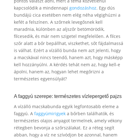
pontos választ adni, mert a téma közvetlenül
kapcsolódik a mindennapi
gondozáshoz
. Egy dús
bundájú cica esetében nem elég néha végighúzni a
kefét a felszínen. A szőrnek levegősnek kell
maradnia, különben az aljszőr betömörödik,
filcesedik, és már nem szigetel megfelelően. A filces
szőr alatt a bőr bepállhat, viszkethet, sőt fájdalmassá
is válhat. Ezért a vízálló bunda nem azt jelenti, hogy
a macskával nincs teendő, hanem azt, hogy másképp
kell hozzányúlni. A kérdés tehát nem az, hogy kell-e
ápolni, hanem az, hogyan lehet megőrizni a
természetes egyensúlyát?
A faggyú szerepe: természetes vízlepergető pajzs
A vízálló macskabunda egyik legfontosabb eleme a
faggyú. A
faggyúmirigyek
a bőrben találhatók, és
természetes olajos anyagot termelnek, amely vékony
rétegben bevonja a szőrszálakat. Ez a réteg segít
abban, hogy a víz ne szívódjon be azonnal, hanem