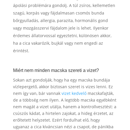
ápolási problémára gondolj. A túl zsíros, kellemetlen
szagú, korpás vagy fájdalmasan csomós bunda
bőrgyulladás, allergia, parazita, hormonális gond
vagy mozgásszervi fájdalom jele is lehet. Ilyenkor
érdemes állatorvossal egyeztetni, különösen akkor,
ha a cica vakarózik, bujkál vagy nem engedi az
érintést.
Miért nem minden macska szereti a vizet?
Sokan azt gondolják, hogy ha egy macska bundája
vízlepergető, akkor biztosan szeret is vizes lenni. Ez
nem így van, bár vannak
vizet kedvelő
macskafajták,
de a többség nem ilyen. A legtöbb macska egyébként
nem magát a vizet utálja, hanem a kontrollvesztést: a
csúszós kádat, a hirtelen zajokat, a hideg érzetet, az
erőltetett helyzetet. Ezért fordulhat elő, hogy
ugyanaz a cica kíváncsian nézi a csapot, de pánikba