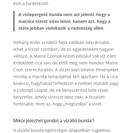
esik a fürdetéstől.
A vízlepergető bunda nem azt jelenti, hogy a
macska szeret vizes lenni, hanem azt, hogy a
teste jobban védekezik a nedvesség ellen.
Néhány erdei eredetű fajta valóban toleránsabb
lehet a vízzel szemben, de ez egyedenként nagyon
változó. A Maine Coonok között például sok víz iránt
érdeklődő cica van, de ettől még nem minden Maine
Coon szeret fürdeni. A vízzel kapcsolatos élményeket
mindig a macska tempójához kell igazítani. Ha a cica
kíváncsi, hagyhatod felfedezni a nedves mosdót vagy
a csöpögő csapot, de ne kényszerítsd bele olyan
helyzetbe, amely stresszt okoz neki. A bizalom
fontosabb, mint az, hogy „megszokja” a vizet.
Mikor jelezhet gondot a vízálló bunda?
A vízálló bunda egészséges állapotban rugalmas,