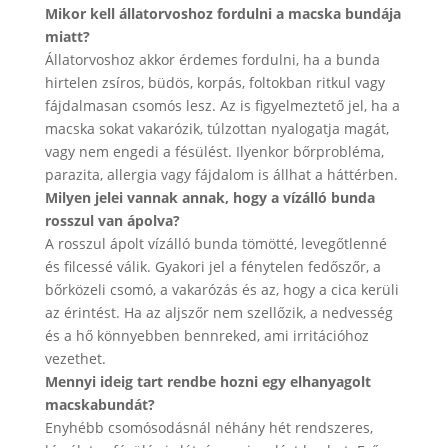
Mikor kell állatorvoshoz fordulni a macska bundája
miatt?
Állatorvoshoz akkor érdemes fordulni, ha a bunda
hirtelen zsíros, büdös, korpás, foltokban ritkul vagy
fájdalmasan csomós lesz. Az is figyelmeztető jel, ha a
macska sokat vakarózik, túlzottan nyalogatja magát,
vagy nem engedi a fésülést. Ilyenkor bőrprobléma,
parazita, allergia vagy fájdalom is állhat a háttérben.
Milyen jelei vannak annak, hogy a vízálló bunda
rosszul van ápolva?
A rosszul ápolt vízálló bunda tömötté, levegőtlenné
és filcessé válik. Gyakori jel a fénytelen fedőszőr, a
bőrközeli csomó, a vakarózás és az, hogy a cica kerüli
az érintést. Ha az aljszőr nem szellőzik, a nedvesség
és a hő könnyebben bennreked, ami irritációhoz
vezethet.
Mennyi ideig tart rendbe hozni egy elhanyagolt
macskabundát?
Enyhébb csomósodásnál néhány hét rendszeres,