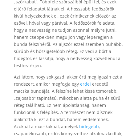
„szőrkabát”. Többféle szőrszálból épül fel, és ezek
eltérő feladatot látnak el. A hosszabb fedőszőrök
kívül helyezkednek el, ezek érintkeznek először az
esővel, hóval vagy párával. A fedőszőrök feladata,
hogy a nedvesség ne tudjon azonnal mélyre jutni,
hanem cseppekben megüljön vagy leperegjen a
bunda felszínéről. Az aljszőr ezzel szemben puhább,
sűrűbb és hőszigetelőbb réteg. Ez védi a bőrt a
hidegtől, és lassítja, hogy a nedvesség közvetlenül a
testhez érjen.
Azt látom, hogy sok gazdi akkor érti meg igazán ezt a
rendszert, amikor megfogja egy
erdei
eredetű
macska bundáját. A felszíne lehet kissé tömörebb,
„zajosabb” tapintású, miközben alatta puha és sűrű
réteg található. Ez nem ápolatlanság, hanem
funkcionális felépítés. A természet nem dísznek
alakította ki ezt a bundát, hanem védelemnek.
Azoknál a macskáknál, amelyek
hidegebb
,
csapadékosabb, erdős környezethez alkalmazkodtak,