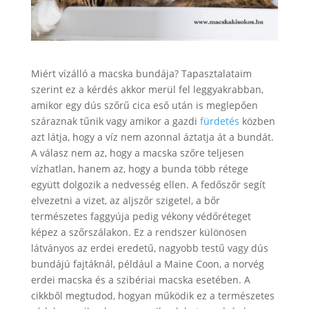
Miért vízálló a macska bundája? Tapasztalataim
szerint ez a kérdés akkor merül fel leggyakrabban,
amikor egy dús szőrű cica eső után is meglepően
száraznak tűnik vagy amikor a gazdi
fürdetés
közben
azt látja, hogy a víz nem azonnal áztatja át a bundát.
A válasz nem az, hogy a macska szőre teljesen
vízhatlan, hanem az, hogy a bunda több rétege
együtt dolgozik a nedvesség ellen. A fedőszőr segít
elvezetni a vizet, az aljszőr szigetel, a bőr
természetes faggyúja pedig vékony védőréteget
képez a szőrszálakon. Ez a rendszer különösen
látványos az erdei eredetű, nagyobb testű vagy dús
bundájú fajtáknál, például a Maine Coon, a norvég
erdei macska és a szibériai macska esetében. A
cikkből megtudod, hogyan működik ez a természetes