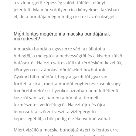
a vízlepergető képesség valódi túlélési előnyt
jelentett. Ma már sok ilyen cica kényelmes lakásban
él, de a bundája még mindig őrzi ezt az örökséget.
Miért fontos megérteni a macska bundájának
működését?
A macska bundája egyszerre védi az állatot a
hidegtől, a melegtől, a nedvességtől és a kisebb külső
hatásoktól. Ha ezt csak esztétikai kérdésként kezeljük,
könnyen rossz ápolási döntéseket hozhatunk.
Gyakori hiba például, hogy a gazdi túl gyakran
fürdeti a cicát, mert a bundát enyhén zsírosnak vagy
tömörebbnek érzi. Ilyenkor azonban nem feltétlenül
koszról van szó, hanem a bőr által termelt
természetes védőrétegről. Ha ezt újra és újra
lemossuk, a szőrzet veszít a vízlepergető
képességéből, a bőr pedig érzékenyebbé válhat.
Miért vízálló a macska bundája? Azért is fontos erre