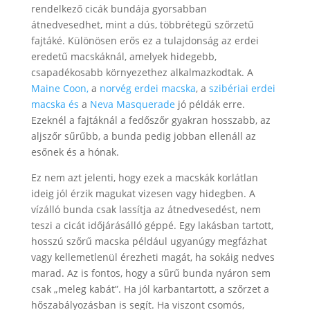
rendelkező cicák bundája gyorsabban
átnedvesedhet, mint a dús, többrétegű szőrzetű
fajtáké. Különösen erős ez a tulajdonság az erdei
eredetű macskáknál, amelyek hidegebb,
csapadékosabb környezethez alkalmazkodtak. A
Maine Coon,
a
norvég erdei macska
, a
szibériai erdei
macska és
a
Neva Masquerade
jó példák erre.
Ezeknél a fajtáknál a fedőszőr gyakran hosszabb, az
aljszőr sűrűbb, a bunda pedig jobban ellenáll az
esőnek és a hónak.
Ez nem azt jelenti, hogy ezek a macskák korlátlan
ideig jól érzik magukat vizesen vagy hidegben. A
vízálló bunda csak lassítja az átnedvesedést, nem
teszi a cicát időjárásálló géppé. Egy lakásban tartott,
hosszú szőrű macska például ugyanúgy megfázhat
vagy kellemetlenül érezheti magát, ha sokáig nedves
marad. Az is fontos, hogy a sűrű bunda nyáron sem
csak „meleg kabát”. Ha jól karbantartott, a szőrzet a
hőszabályozásban is segít. Ha viszont csomós,