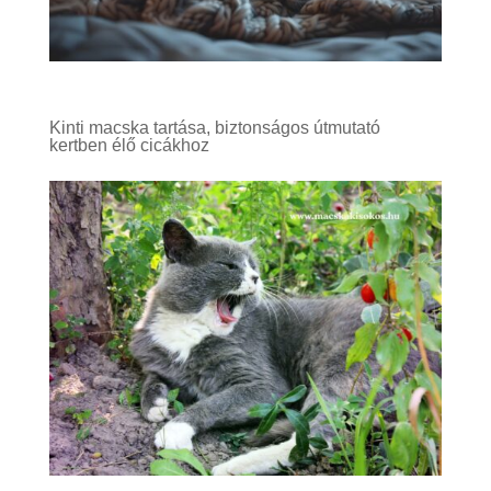
Kinti macska tartása, biztonságos útmutató
kertben élő cicákhoz