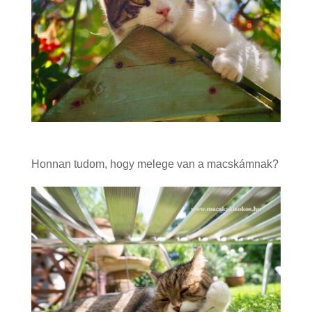
Honnan tudom, hogy melege van a macskámnak?