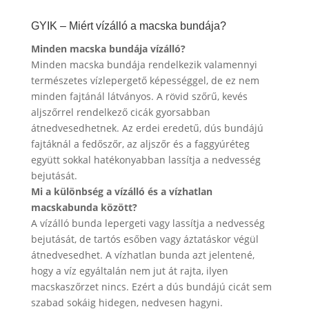
GYIK – Miért vízálló a macska bundája?
Minden macska bundája vízálló?
Minden macska bundája rendelkezik valamennyi
természetes vízlepergető képességgel, de ez nem
minden fajtánál látványos. A rövid szőrű, kevés
aljszőrrel rendelkező cicák gyorsabban
átnedvesedhetnek. Az erdei eredetű, dús bundájú
fajtáknál a fedőszőr, az aljszőr és a faggyúréteg
együtt sokkal hatékonyabban lassítja a nedvesség
bejutását.
Mi a különbség a vízálló és a vízhatlan
macskabunda között?
A vízálló bunda lepergeti vagy lassítja a nedvesség
bejutását, de tartós esőben vagy áztatáskor végül
átnedvesedhet. A vízhatlan bunda azt jelentené,
hogy a víz egyáltalán nem jut át rajta, ilyen
macskaszőrzet nincs. Ezért a dús bundájú cicát sem
szabad sokáig hidegen, nedvesen hagyni.