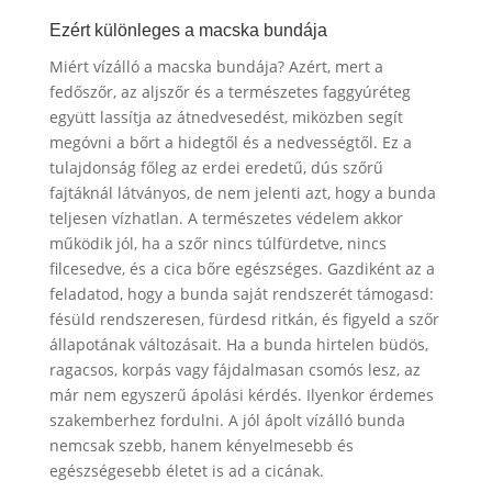
Ezért különleges a macska bundája
Miért vízálló a macska bundája? Azért, mert a
fedőszőr, az aljszőr és a természetes faggyúréteg
együtt lassítja az átnedvesedést, miközben segít
megóvni a bőrt a hidegtől és a nedvességtől. Ez a
tulajdonság főleg az erdei eredetű, dús szőrű
fajtáknál látványos, de nem jelenti azt, hogy a bunda
teljesen vízhatlan. A természetes védelem akkor
működik jól, ha a szőr nincs túlfürdetve, nincs
filcesedve, és a cica bőre egészséges. Gazdiként az a
feladatod, hogy a bunda saját rendszerét támogasd:
fésüld rendszeresen, fürdesd ritkán, és figyeld a szőr
állapotának változásait. Ha a bunda hirtelen büdös,
ragacsos, korpás vagy fájdalmasan csomós lesz, az
már nem egyszerű ápolási kérdés. Ilyenkor érdemes
szakemberhez fordulni. A jól ápolt vízálló bunda
nemcsak szebb, hanem kényelmesebb és
egészségesebb életet is ad a cicának.