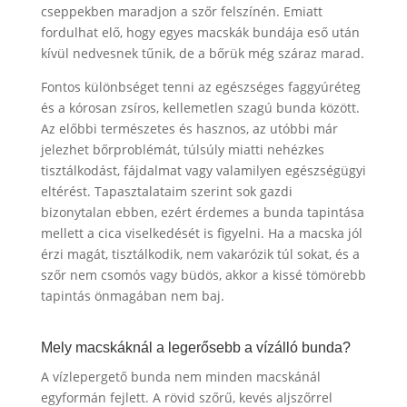
cseppekben maradjon a szőr felszínén. Emiatt
fordulhat elő, hogy egyes macskák bundája eső után
kívül nedvesnek tűnik, de a bőrük még száraz marad.
Fontos különbséget tenni az egészséges faggyúréteg
és a kórosan zsíros, kellemetlen szagú bunda között.
Az előbbi természetes és hasznos, az utóbbi már
jelezhet bőrproblémát, túlsúly miatti nehézkes
tisztálkodást, fájdalmat vagy valamilyen egészségügyi
eltérést. Tapasztalataim szerint sok gazdi
bizonytalan ebben, ezért érdemes a bunda tapintása
mellett a cica viselkedését is figyelni. Ha a macska jól
érzi magát, tisztálkodik, nem vakarózik túl sokat, és a
szőr nem csomós vagy büdös, akkor a kissé tömörebb
tapintás önmagában nem baj.
Mely macskáknál a legerősebb a vízálló bunda?
A vízlepergető bunda nem minden macskánál
egyformán fejlett. A rövid szőrű, kevés aljszőrrel