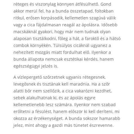
réteges és viszonylag könnyen átfésülhető. Gond
akkor merül fel, ha a bunda összetapad, foltokban
ritkul, erősen korpásodik, kellemetlen szagúvá válik
vagy a cica fájdalmasan reagál az ápolásra. Idősebb
macskáknál gyakori, hogy már nem tudnak olyan
alaposan tisztálkodni, főleg a hát, a faroktő és a hátsó
combok környékén. Túlsúlyos cicáknál ugyanez a
nehezített mozgás miatt fordulhat elő. Ilyenkor a
bunda állapota nemcsak esztétikai kérdés, hanem
egészségügyi jelzés is.
A vízlepergető szőrzetnek ugyanis rétegesnek,
levegősnek és tisztának kell maradnia. Ha a szőr
alatti bőr nem szellőzik, a cica vakarózni kezdhet,
sebek alakulhatnak ki, és az ápolás egyre
kellemetlenebb lesz számára. Ilyenkor nem szabad
erőltetni a fésülést, hanem először ki kell deríteni, mi
okozza az érzékenységet. A bunda sokszor hamarabb
jelez, mint ahogy a gazdi más tünetet észrevenne.