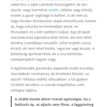
sokat tesz a saját szőrének tisztaságáért, de dús
aljszőr, nagy testméret,
vedlés
, időskor vagy túlsúly
esetén a gazdi segítsége is kellhet. A cél nem az,
hogy minden természetes olajat eltávolítsunk, hanem
az, hogy a bunda ne tömörödjön össze, ne
filcesedjen, és a bőr szellőzni tudjon. Egy jól ápolt
macskabunda tapintása lehet tömör, de nem lehet
kemény csomókban összeállt. Lehet enyhén zsíros
érzetű, de nem lehet büdös, ragacsos vagy korpás. A
különbség aprónak tűnik, de a cica komfortja
szempontjából nagyon nagy.
A legfontosabb gondozási alapelvek vízálló bundájú
macskáknál: rendszeres, de kíméletes fésülés; az
aljszőr ritkítása vedlési időszakban; a túl gyakori
fürdetés kerülése; a csomók megelőzése, nem
utólagos vágása.
A vízálló bunda akkor marad egészséges, ha a
fedőszőr ép, az aljszőr nem filces, a faggyúréteg