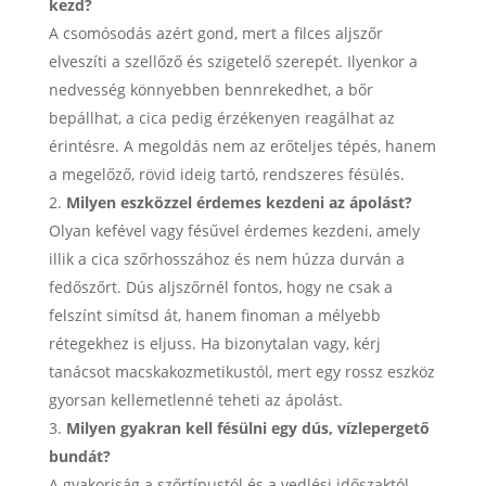
kezd?
A csomósodás azért gond, mert a filces aljszőr
elveszíti a szellőző és szigetelő szerepét. Ilyenkor a
nedvesség könnyebben bennrekedhet, a bőr
bepállhat, a cica pedig érzékenyen reagálhat az
érintésre. A megoldás nem az erőteljes tépés, hanem
a megelőző, rövid ideig tartó, rendszeres fésülés.
Milyen eszközzel érdemes kezdeni az ápolást?
Olyan kefével vagy fésűvel érdemes kezdeni, amely
illik a cica szőrhosszához és nem húzza durván a
fedőszőrt. Dús aljszőrnél fontos, hogy ne csak a
felszínt simítsd át, hanem finoman a mélyebb
rétegekhez is eljuss. Ha bizonytalan vagy, kérj
tanácsot macskakozmetikustól, mert egy rossz eszköz
gyorsan kellemetlenné teheti az ápolást.
Milyen gyakran kell fésülni egy dús, vízlepergető
bundát?
A gyakoriság a szőrtípustól és a vedlési időszaktól