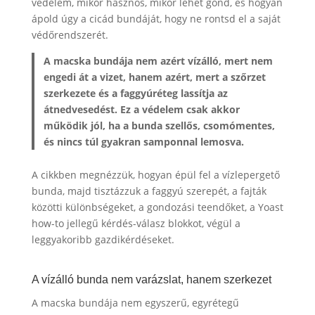
védelem, mikor hasznos, mikor lehet gond, és hogyan
ápold úgy a cicád bundáját, hogy ne rontsd el a saját
védőrendszerét.
A macska bundája nem azért vízálló, mert nem
engedi át a vizet, hanem azért, mert a szőrzet
szerkezete és a faggyúréteg lassítja az
átnedvesedést. Ez a védelem csak akkor
működik jól, ha a bunda szellős, csomómentes,
és nincs túl gyakran samponnal lemosva.
A cikkben megnézzük, hogyan épül fel a vízlepergető
bunda, majd tisztázzuk a faggyú szerepét, a fajták
közötti különbségeket, a gondozási teendőket, a Yoast
how-to jellegű kérdés-válasz blokkot, végül a
leggyakoribb gazdikérdéseket.
A vízálló bunda nem varázslat, hanem szerkezet
A macska bundája nem egyszerű, egyrétegű