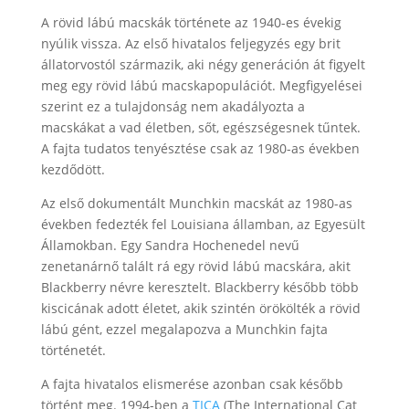
A rövid lábú macskák története az 1940-es évekig
nyúlik vissza. Az első hivatalos feljegyzés egy brit
állatorvostól származik, aki négy generáción át figyelt
meg egy rövid lábú macskapopulációt. Megfigyelései
szerint ez a tulajdonság nem akadályozta a
macskákat a vad életben, sőt, egészségesnek tűntek.
A fajta tudatos tenyésztése csak az 1980-as években
kezdődött.
Az első dokumentált Munchkin macskát az 1980-as
években fedezték fel Louisiana államban, az Egyesült
Államokban. Egy Sandra Hochenedel nevű
zenetanárnő talált rá egy rövid lábú macskára, akit
Blackberry névre keresztelt. Blackberry később több
kiscicának adott életet, akik szintén örökölték a rövid
lábú gént, ezzel megalapozva a Munchkin fajta
történetét.
A fajta hivatalos elismerése azonban csak később
történt meg. 1994-ben a
TICA
(The International Cat