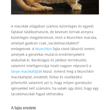
A macskák világában számos különleges és egyedi
fajtával találkozhatunk, de kevesen bírnak annyira
különleges megjelenéssel, mint a Munchkin macska,
amelyet gyakran csak „tacskómacskaként”
emlegetnek. A
Munchkin
fajta rövid lábairól ismert,
amelyek a genetikai mutáció eredményeként
alakultak ki. Barátságos és játékos természete,
valamint intelligenciája miatt nagyon népszerű a
törpe macskafajták
közül. Ismerd meg a Munchkin
macskafajtát, eredetét, fizikai és viselkedési
jellemzőit, valamint azt is, hogy milyen gondozási
igényekkel kell számolni, ha valaki úgy dönt, hogy egy
tacskómacskát fogad otthonába.
A fajta eredete