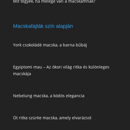
Mit tegyek, ha melege van a macskámnak?
Macskafajták szín alapján
York csokoládé macska, a barna bűbáj
Egyiptomi mau – Az ókori világ ritka és különleges
macskája
Nebelung macska, a ködös elegancia
Öt ritka szürke macska, amely elvarázsol