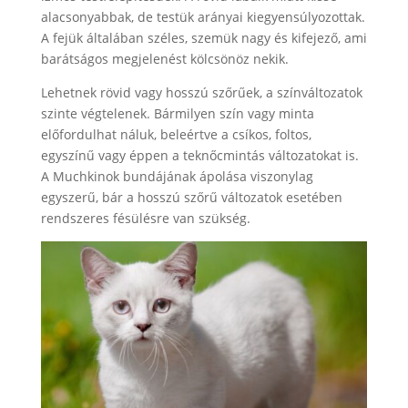
alacsonyabbak, de testük arányai kiegyensúlyozottak.
A fejük általában széles, szemük nagy és kifejező, ami
barátságos megjelenést kölcsönöz nekik.
Lehetnek rövid vagy hosszú szőrűek, a színváltozatok
szinte végtelenek. Bármilyen szín vagy minta
előfordulhat náluk, beleértve a csíkos, foltos,
egyszínű vagy éppen a teknőcmintás változatokat is.
A Muchkinok bundájának ápolása viszonylag
egyszerű, bár a hosszú szőrű változatok esetében
rendszeres fésülésre van szükség.