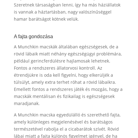
Szeretnek társaságban lenni, így ha más háziállatok
is vannak a háztartásban, nagy valószínűséggel
hamar barátságot kötnek velük.
A fajta gondozása
A Munchkin macskák általában egészségesek, de a
rövid lábaik miatt néhány egészségügyi problémára,
például gerincferdülésre hajlamosak lehetnek.
Fontos a rendszeres állatorvosi kontroll. Az
étrendjükre is oda kell figyelni, hogy elkerüljék a
túlsúlyt, amely extra terhet róhat a rövid lábaikra.
Emellett fontos a rendszeres játék és mozgás, hogy a
macskák mentálisan és fizikailag is egészségesek
maradjanak.
A Munchkin macska egyedülálló és szerethető fajta,
amely különleges megjelenésével és barátságos
természetével rabolja el a cicabarátok szívét. Rövid
lábai miatt a fajta különös figyelmet igényel, de ha