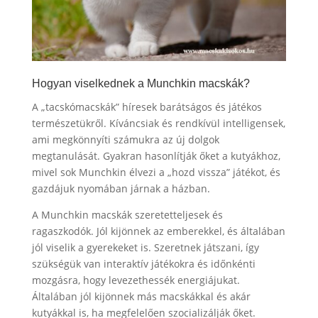
Hogyan viselkednek a Munchkin macskák?
A „tacskómacskák” híresek barátságos és játékos
természetükről. Kíváncsiak és rendkívül intelligensek,
ami megkönnyíti számukra az új dolgok
megtanulását. Gyakran hasonlítják őket a kutyákhoz,
mivel sok Munchkin élvezi a „hozd vissza” játékot, és
gazdájuk nyomában járnak a házban.
A Munchkin macskák szeretetteljesek és
ragaszkodók. Jól kijönnek az emberekkel, és általában
jól viselik a gyerekeket is. Szeretnek játszani, így
szükségük van interaktív játékokra és időnkénti
mozgásra, hogy levezethessék energiájukat.
Általában jól kijönnek más macskákkal és akár
kutyákkal is, ha megfelelően szocializálják őket.