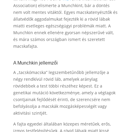
Association) elismerte a Munchkint, bár a döntés
nem volt mentes vitáktól. Egyes macskatenyésztők és
állatvédők aggodalmukat fejezték ki a rövid lábak
miatti esetleges egészségügyi problémák miatt. A
Munchkin ennek ellenére gyorsan népszerűvé vált,
és mára számos országban ismert és szeretett
macskafajta.
A Munchkin jellemzői
A „tacskómacska” legszembetűnőbb jellemzője a
négy rendkívül rövid láb, amelyek aránylag
rövidebbek a test többi részéhez képest. Ez a
genetikai mutáció következménye, amely a végtagok
csontjainak fejlődését érinti, de szerencsére nem
befolyásolja a macskák mozgásképességét vagy
aktivitási szintjét.
A fajta egyedei általában közepes méretűek, erős,
izmos testfelépítésűek. A rövid lábaik miatt kissé