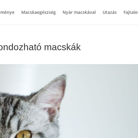
teménye
Macskaegészség
Nyár macskával
Utazás
Fajtale
gondozható macskák