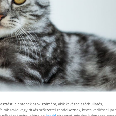
asztást jelentenek azok számára, akik kevésbé szőrhullatós,
jták rövid vagy ritkás szőrzettel rendelkeznek, kevés vedléssel jár
t. Utóbbi számára, pláne ha
kezdő
cicatartó, mindez különösen nyáro