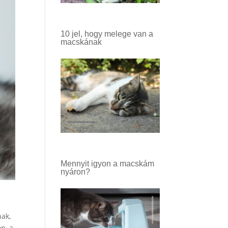
10 jel, hogy melege van a
macskának
Mennyit igyon a macskám
nyáron?
nak,
n, a