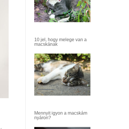
10 jel, hogy melege van a
macskának
Mennyit igyon a macskám
nyáron?
y