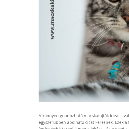
A könnyen gondozható macskafajták ideális vál
egyszerűbben ápolható cicát keresnek. Ezek a fa
így kevésbé terhelik meg a lakást – és a gazdi