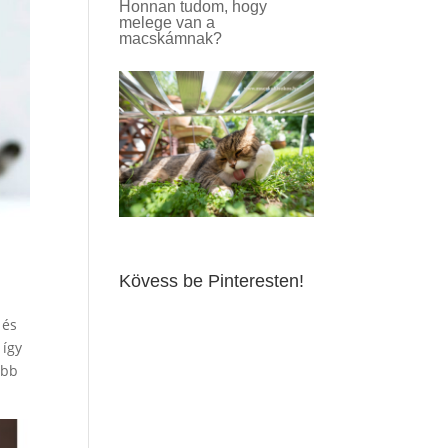
Honnan tudom, hogy
melege van a
macskámnak?
Kövess be Pinteresten!
 és
 így
ebb