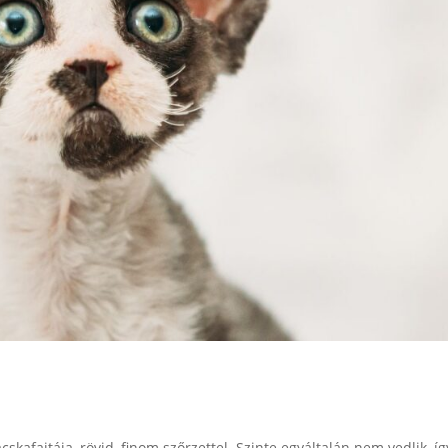
cskafajtája, rövid, finom szőrzettel. Szinte egyáltalán nem vedlik, íg