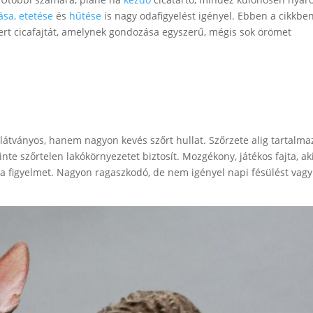
ása,
etetése
és
hűtése
is nagy odafigyelést igényel. Ebben a cikkbe
rt cicafajtát, amelynek gondozása egyszerű, mégis sok örömet
tványos, hanem nagyon kevés szőrt hullat. Szőrzete alig tartalma
nte szőrtelen lakókörnyezetet biztosít. Mozgékony, játékos fajta, ak
 a figyelmet. Nagyon ragaszkodó, de nem igényel napi fésülést vagy