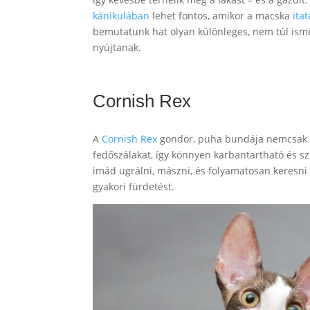
kánikulában
lehet fontos, amikor a macska
itat
bemutatunk hat olyan különleges, nem túl isme
nyújtanak.
Cornish Rex
A
Cornish Rex
göndör, puha bundája nemcsak lá
fedőszálakat, így könnyen karbantartható és szi
imád ugrálni, mászni, és folyamatosan keresni
gyakori fürdetést.