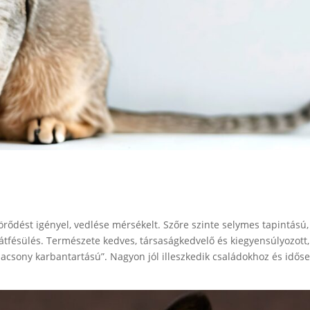
örődést igényel, vedlése mérsékelt. Szőre szinte selymes tapintású,
átfésülés. Természete kedves, társaságkedvelő és kiegyensúlyozott,
acsony karbantartású”. Nagyon jól illeszkedik családokhoz és idős