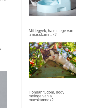
n
Mit tegyek, ha melege van
a macskámnak?
z
i
Honnan tudom, hogy
melege van a
macskámnak?