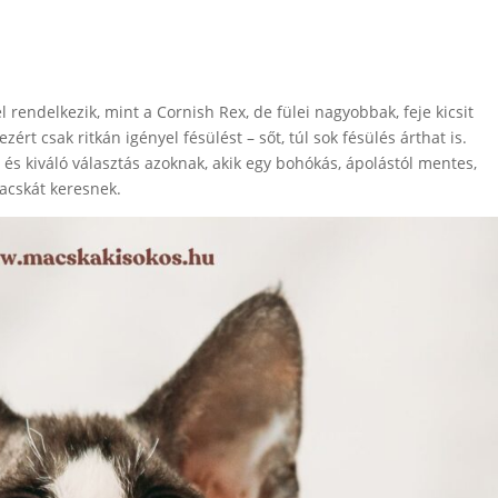
rendelkezik, mint a Cornish Rex, de fülei nagyobbak, feje kicsit
rt csak ritkán igényel fésülést – sőt, túl sok fésülés árthat is.
 és kiváló választás azoknak, akik egy bohókás, ápolástól mentes,
acskát keresnek.