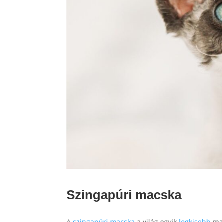
Szingapúri macska
A
szingapúri macska
a világ egyik
legkisebb
ma