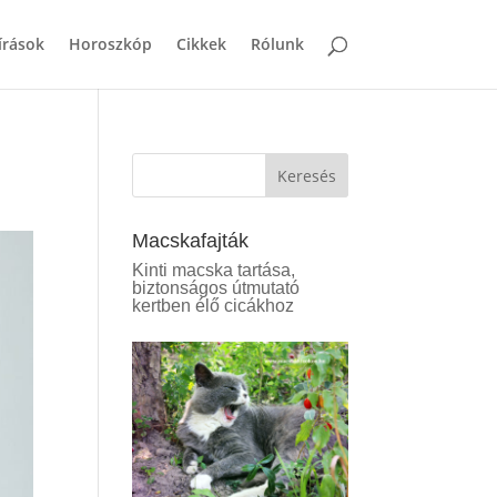
írások
Horoszkóp
Cikkek
Rólunk
Keresés
Macskafajták
Kinti macska tartása,
biztonságos útmutató
kertben élő cicákhoz