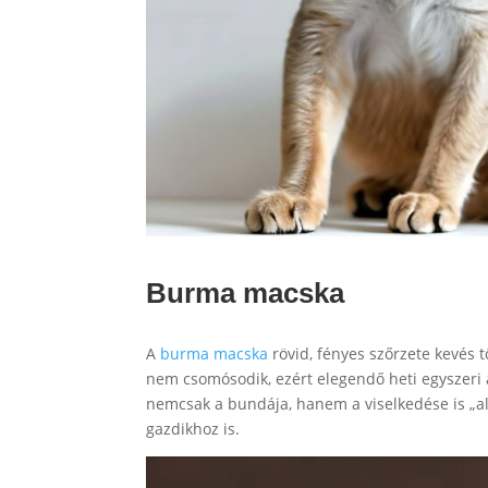
Burma macska
A
burma macska
rövid, fényes szőrzete kevés t
nem csomósodik, ezért elegendő heti egyszeri 
nemcsak a bundája, hanem a viselkedése is „al
gazdikhoz is.