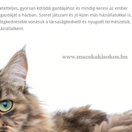
tetteljes, gyorsan kötődik gazdájához és mindig keresi az ember
 gazdáját a házban. Szeret játszani és jó kijön más háziállatokkal is,
k legkedvesebb vonásuk a társaságkedvelő és nyugodt természetük,
áziállatként.