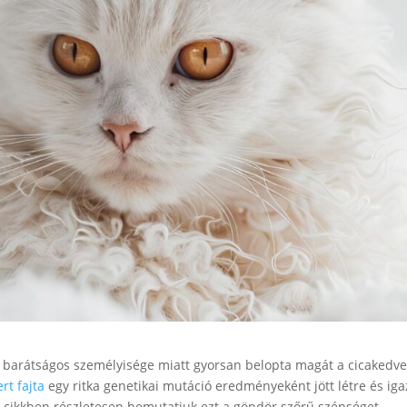
barátságos személyisége miatt gyorsan belopta magát a cicakedve
rt fajta
egy ritka genetikai mutáció eredményeként jött létre és ig
 cikkben részletesen bemutatjuk ezt a göndör szőrű szépséget.