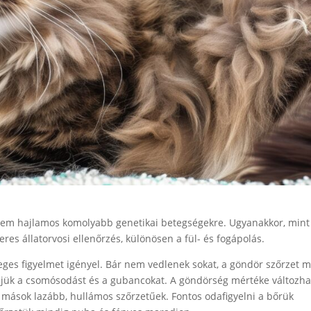
nem hajlamos komolyabb genetikai betegségekre. Ugyanakkor, mint
es állatorvosi ellenőrzés, különösen a fül- és fogápolás.
es figyelmet igényel. Bár nem vedlenek sokat, a göndör szőrzet m
ljük a csomósodást és a gubancokat. A göndörség mértéke változha
g mások lazább, hullámos szőrzetűek. Fontos odafigyelni a bőrük