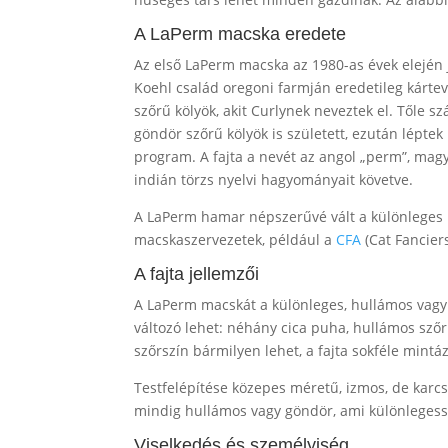
A LaPerm macska eredete
Az első LaPerm macska az 1980-as évek elején
Koehl család oregoni farmján eredetileg kártevő
szőrű kölyök, akit Curlynek neveztek el. Tőle s
göndör szőrű kölyök is született, ezután léptek
program. A fajta a nevét az angol „perm”, magy
indián törzs nyelvi hagyományait követve.
A LaPerm hamar népszerűvé vált a különleges m
macskaszervezetek, például a
CFA
(Cat Fanciers
A fajta jellemzői
A LaPerm macskát a különleges, hullámos vagy
változó lehet: néhány cica puha, hullámos sz
szőrszín bármilyen lehet, a fajta sokféle mint
Testfelépítése közepes méretű, izmos, de karc
mindig hullámos vagy göndör, ami különlegessé
Viselkedés és személyiség