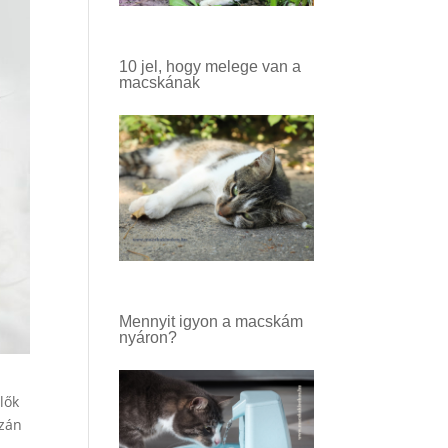
10 jel, hogy melege van a
macskának
Mennyit igyon a macskám
nyáron?
lők
azán