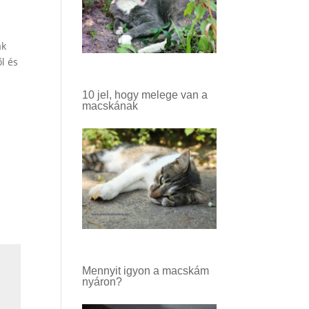
ak
l és
10 jel, hogy melege van a
macskának
Mennyit igyon a macskám
nyáron?