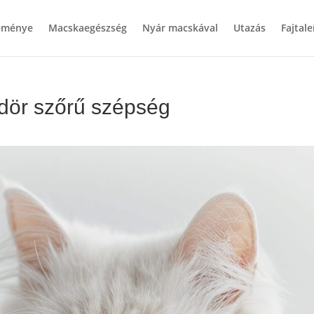
teménye
Macskaegészség
Nyár macskával
Utazás
Fajtale
dör szőrű szépség