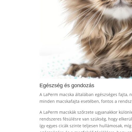
Egészség és gondozás
A LaPerm macska általában egészséges fajta, 
minden macskafajta esetében, fontos a rendszer
A LaPerm macskák szőrzete ugyanakkor különleg
rendszeres fésülésre van szükség, hogy elkerü
így egyes cicák szinte teljesen hullámosak, mí