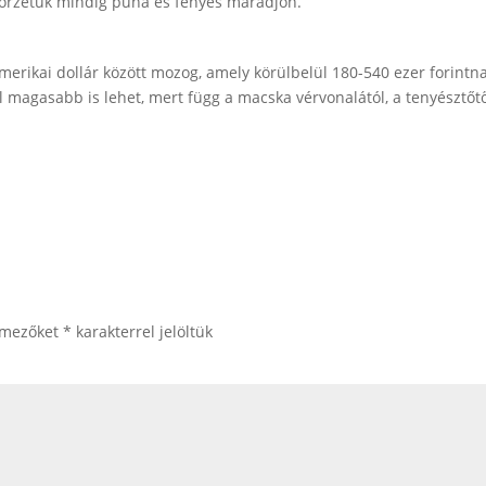
zőrzetük mindig puha és fényes maradjon.
merikai dollár
között mozog, amely körülbelül 180-540 ezer forintn
l magasabb is lehet, mert függ a macska vérvonalától, a tenyésztőtő
 mezőket
*
karakterrel jelöltük