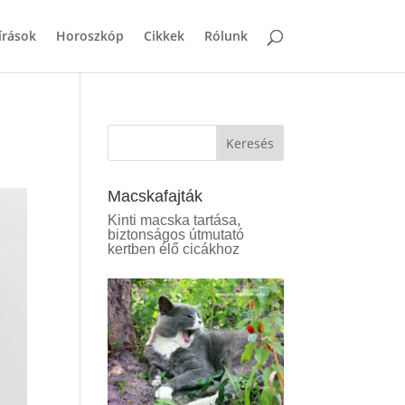
írások
Horoszkóp
Cikkek
Rólunk
Keresés
Macskafajták
Kinti macska tartása,
biztonságos útmutató
kertben élő cicákhoz