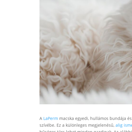
A
LaPerm
macska egyedi, hullámos bundája és 
szívébe. Ez a különleges megjelenésű,
alig isme
hűséges társ lehet minden gazdinak. Az alábbi