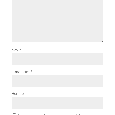
Név
*
E-mail cím
*
Honlap