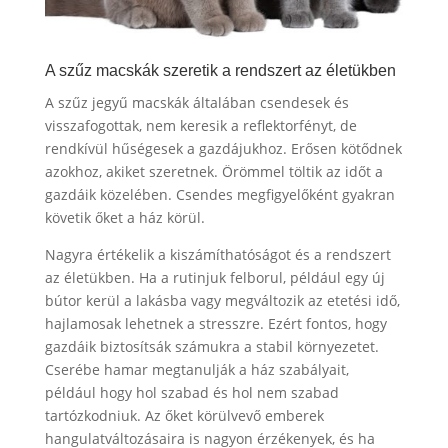
A szűz macskák szeretik a rendszert az életükben
A szűz jegyű macskák általában csendesek és
visszafogottak, nem keresik a reflektorfényt, de
rendkívül hűségesek a gazdájukhoz. Erősen kötődnek
azokhoz, akiket szeretnek. Örömmel töltik az időt a
gazdáik közelében. Csendes megfigyelőként gyakran
követik őket a ház körül.
Nagyra értékelik a kiszámíthatóságot és a rendszert
az életükben. Ha a rutinjuk felborul, például egy új
bútor kerül a lakásba vagy megváltozik az etetési idő,
hajlamosak lehetnek a stresszre. Ezért fontos, hogy
gazdáik biztosítsák számukra a stabil környezetet.
Cserébe hamar megtanulják a ház szabályait,
például hogy hol szabad és hol nem szabad
tartózkodniuk. Az őket körülvevő emberek
hangulatváltozásaira is nagyon érzékenyek, és ha