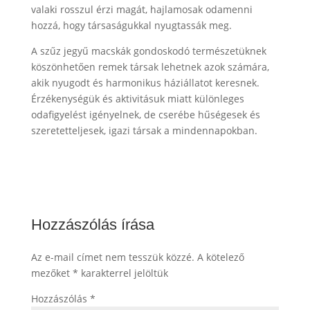
valaki rosszul érzi magát, hajlamosak odamenni
hozzá, hogy társaságukkal nyugtassák meg.
A szűz jegyű macskák gondoskodó természetüknek
köszönhetően remek társak lehetnek azok számára,
akik nyugodt és harmonikus háziállatot keresnek.
Érzékenységük és aktivitásuk miatt különleges
odafigyelést igényelnek, de cserébe hűségesek és
szeretetteljesek, igazi társak a mindennapokban.
Hozzászólás írása
Az e-mail címet nem tesszük közzé.
A kötelező
mezőket
*
karakterrel jelöltük
Hozzászólás
*