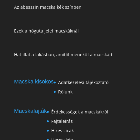
Az abesszin macska kék színben
Ezek a hőguta jelei macskáknál
Hat illat a lakásban, amitől menekül a macskád
Macska kisokos
Adatkezelési tájékoztató
Rólunk
Macskafajták
Érdekességek a macskákról
Fajtaleírás
Híres cicák
Horoszkóp