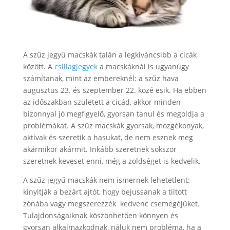
A szűz jegyű macskák talán a legkíváncsibb a cicák
között. A
csillagjegyek
a macskáknál is ugyanúgy
számítanak, mint az embereknél: a szűz hava
augusztus 23. és szeptember 22. közé esik. Ha ebben
az időszakban született a cicád, akkor minden
bizonnyal jó megfigyelő, gyorsan tanul és megoldja a
problémákat. A szűz macskák gyorsak, mozgékonyak,
aktívak és szeretik a hasukat, de nem esznek meg
akármikor akármit. Inkább szeretnek sokszor
szeretnek keveset enni, még a zöldséget is kedvelik.
A szűz jegyű macskák nem ismernek lehetetlent:
kinyitják a bezárt ajtót, hogy bejussanak a tiltott
zónába vagy megszerezzék kedvenc csemegéjüket.
Tulajdonságaiknak köszönhetően könnyen és
gyorsan alkalmazkodnak, náluk nem probléma, ha a