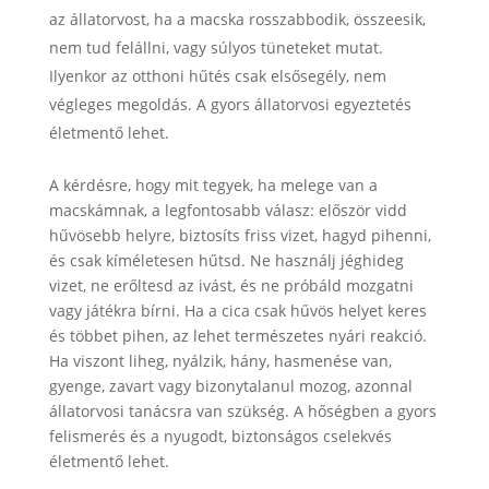
az állatorvost, ha a macska rosszabbodik, összeesik,
nem tud felállni, vagy súlyos tüneteket mutat.
Ilyenkor az otthoni hűtés csak elsősegély, nem
végleges megoldás. A gyors állatorvosi egyeztetés
életmentő lehet.
A kérdésre, hogy mit tegyek, ha melege van a
macskámnak, a legfontosabb válasz: először vidd
hűvösebb helyre, biztosíts friss vizet, hagyd pihenni,
és csak kíméletesen hűtsd. Ne használj jéghideg
vizet, ne erőltesd az ivást, és ne próbáld mozgatni
vagy játékra bírni. Ha a cica csak hűvös helyet keres
és többet pihen, az lehet természetes nyári reakció.
Ha viszont liheg, nyálzik, hány, hasmenése van,
gyenge, zavart vagy bizonytalanul mozog, azonnal
állatorvosi tanácsra van szükség. A hőségben a gyors
felismerés és a nyugodt, biztonságos cselekvés
életmentő lehet.