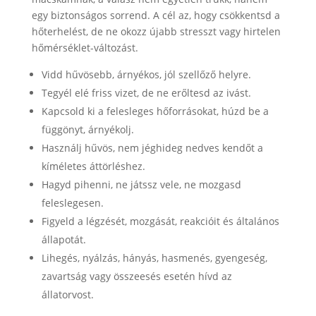
egy biztonságos sorrend. A cél az, hogy csökkentsd a
hőterhelést, de ne okozz újabb stresszt vagy hirtelen
hőmérséklet-változást.
Vidd hűvösebb, árnyékos, jól szellőző helyre.
Tegyél elé friss vizet, de ne erőltesd az ivást.
Kapcsold ki a felesleges hőforrásokat, húzd be a
függönyt, árnyékolj.
Használj hűvös, nem jéghideg nedves kendőt a
kíméletes áttörléshez.
Hagyd pihenni, ne játssz vele, ne mozgasd
feleslegesen.
Figyeld a légzését, mozgását, reakcióit és általános
állapotát.
Lihegés, nyálzás, hányás, hasmenés, gyengeség,
zavartság vagy összeesés esetén hívd az
állatorvost.