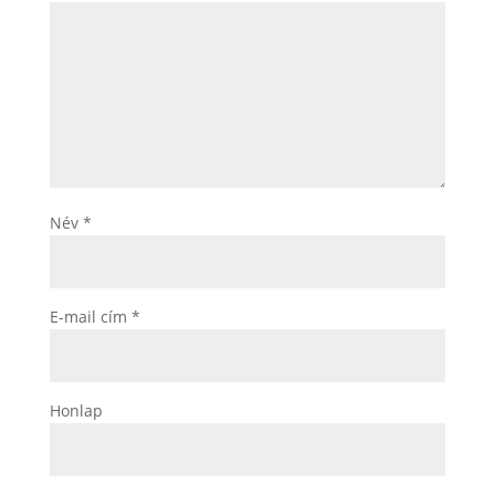
Név
*
E-mail cím
*
Honlap