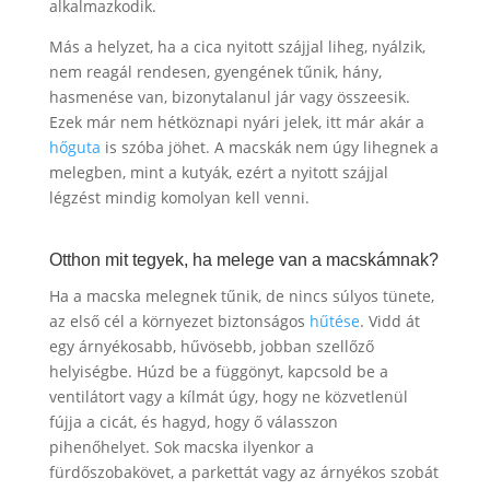
alkalmazkodik.
Más a helyzet, ha a cica nyitott szájjal liheg, nyálzik,
nem reagál rendesen, gyengének tűnik, hány,
hasmenése van, bizonytalanul jár vagy összeesik.
Ezek már nem hétköznapi nyári jelek, itt már akár a
hőguta
is szóba jöhet. A macskák nem úgy lihegnek a
melegben, mint a kutyák, ezért a nyitott szájjal
légzést mindig komolyan kell venni.
Otthon mit tegyek, ha melege van a macskámnak?
Ha a macska melegnek tűnik, de nincs súlyos tünete,
az első cél a környezet biztonságos
hűtése
. Vidd át
egy árnyékosabb, hűvösebb, jobban szellőző
helyiségbe. Húzd be a függönyt, kapcsold be a
ventilátort vagy a kílmát úgy, hogy ne közvetlenül
fújja a cicát, és hagyd, hogy ő válasszon
pihenőhelyet. Sok macska ilyenkor a
fürdőszobakövet, a parkettát vagy az árnyékos szobát