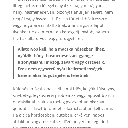
liheg, nehezen lélegzik, nyálzik, nagyon bágyadt,
hány, hasmenése van, bizonytalanul jár, zavart, nem
reagál vagy összeesik. Ezek a tünetek hőstresszre
vagy hőgutára is utalhatnak, ami sürgős állapot.
Ilyenkor ne az interneten keresgélj tovább, hanem
hívd az állatorvost vagy az ügyeletet.
Állatorvos kell, ha a macska hőségben liheg,
nyálzik, hány, hasmenése van, gyenge,
bizonytalanul mozog, zavart vagy összeesik.
Ezek nem egyszerű nyári kellemetlenségek,
hanem akár hőguta jelei is lehetnek.
Különösen óvatosnak kell lenni idős, kölyök, túlsúlyos,
szívbeteg, légzőszervi problémás vagy laposabb arcú
macskáknál. Náluk a meleg gyorsabban okozhat
gondot, és kisebb tünetet is komolyabban kell venni.
Ha a cica hordozóban, autóban, erkélyen, napos
ablakban vagy rosszul szellőző helyen melegedett