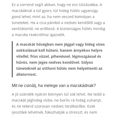
Ez a sorrend segít abban, hogy ne ess túlzásokba. A
macskáknál a túl gyors, túl hideg hűtés ugyanúgy
gond lehet, mint az, ha nem veszed komolyan a
tüneteket. Ha a cica pánikol a nedves kendőtől vagy a
ventilátortól, ne erőltesd. A biztonságos hűtés mindig
a macska reakcióihoz igazodik.
A macskát hőségben nem jéggel vagy hideg vizes
sokkolással kell hűteni, hanem árnyékos helyre
vitellel, friss vízzel, pihenéssel, légmozgással és
hűvös, nem jeges nedves kendővel. Súlyos
tüneteknél az otthoni hűtés nem helyettesíti az
állatorvost.
Mit ne csinálj, ha melege van a macskádnak?
A jó szándék nyáron könnyen túl sok lehet. Ne tedd a
macskát jéghideg vízbe, ne boríts rá hideg zuhanyt,
és ne tekerd szorosan nedves törölközőbe. Ezek
ijesztőek lehetnek, fokozhatják a stresszt, és nem