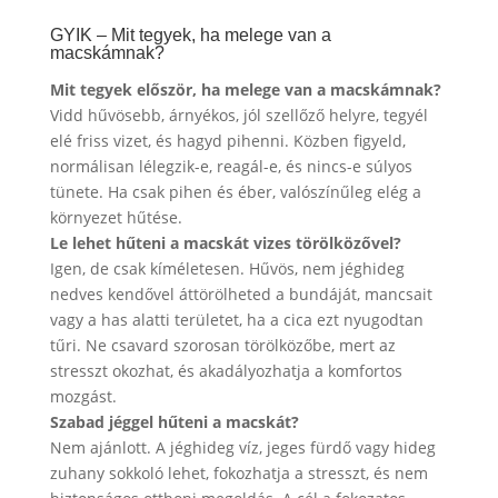
GYIK – Mit tegyek, ha melege van a
macskámnak?
Mit tegyek először, ha melege van a macskámnak?
Vidd hűvösebb, árnyékos, jól szellőző helyre, tegyél
elé friss vizet, és hagyd pihenni. Közben figyeld,
normálisan lélegzik-e, reagál-e, és nincs-e súlyos
tünete. Ha csak pihen és éber, valószínűleg elég a
környezet hűtése.
Le lehet hűteni a macskát vizes törölközővel?
Igen, de csak kíméletesen. Hűvös, nem jéghideg
nedves kendővel áttörölheted a bundáját, mancsait
vagy a has alatti területet, ha a cica ezt nyugodtan
tűri. Ne csavard szorosan törölközőbe, mert az
stresszt okozhat, és akadályozhatja a komfortos
mozgást.
Szabad jéggel hűteni a macskát?
Nem ajánlott. A jéghideg víz, jeges fürdő vagy hideg
zuhany sokkoló lehet, fokozhatja a stresszt, és nem