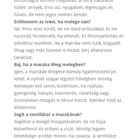
biztonságos otthoni megoldás. A cél a fokozatos
hűtés: árnyék, friss víz, nyugalom, légmozgás és
hűvös, de nem jeges nedves kendő.
Erőltessem az ivást, ha melege van?
Ne. Friss vizet kínálj, de ne itasd erőszakkal, és ne
használj fecskendőt, ha ellenáll. Ez félrenyeléshez és
pánikhoz vezethet. Ha a macska nem iszik, bágyadt,
liheg vagy más tünetet is mutat, kérj állatorvosi
tanácsot.
Baj, ha a macska liheg melegben?
Igen, a macskák lihegése komoly figyelmeztető jel
lehet. A nyitott szájjal légzést hőségben mindig
komolyan kell venni, különösen, ha nyálzás,
gyengeség, hányás, hasmenés, zavartság vagy
bizonytalan mozgás is társul hozzá. Ilyenkor hívd az
állatorvost.
Segít a ventilátor a macskának?
Segíthet a levegő mozgatásában, de ne fújja
közvetlenül és erősen a cicát. Mindig legyen
lehetősége arrébb menni, ha zavarja. A ventilátor