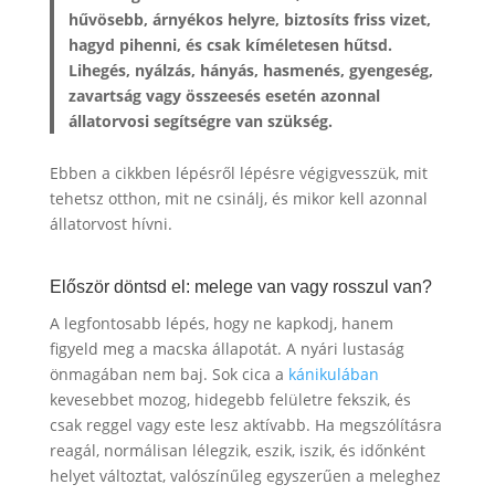
hűvösebb, árnyékos helyre, biztosíts friss vizet,
hagyd pihenni, és csak kíméletesen hűtsd.
Lihegés, nyálzás, hányás, hasmenés, gyengeség,
zavartság vagy összeesés esetén azonnal
állatorvosi segítségre van szükség.
Ebben a cikkben lépésről lépésre végigvesszük, mit
tehetsz otthon, mit ne csinálj, és mikor kell azonnal
állatorvost hívni.
Először döntsd el: melege van vagy rosszul van?
A legfontosabb lépés, hogy ne kapkodj, hanem
figyeld meg a macska állapotát. A nyári lustaság
önmagában nem baj. Sok cica a
kánikulában
kevesebbet mozog, hidegebb felületre fekszik, és
csak reggel vagy este lesz aktívabb. Ha megszólításra
reagál, normálisan lélegzik, eszik, iszik, és időnként
helyet változtat, valószínűleg egyszerűen a meleghez