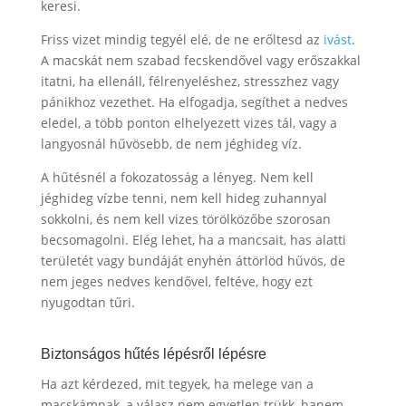
keresi.
Friss vizet mindig tegyél elé, de ne erőltesd az
ivást
.
A macskát nem szabad fecskendővel vagy erőszakkal
itatni, ha ellenáll, félrenyeléshez, stresszhez vagy
pánikhoz vezethet. Ha elfogadja, segíthet a nedves
eledel, a több ponton elhelyezett vizes tál, vagy a
langyosnál hűvösebb, de nem jéghideg víz.
A hűtésnél a fokozatosság a lényeg. Nem kell
jéghideg vízbe tenni, nem kell hideg zuhannyal
sokkolni, és nem kell vizes törölközőbe szorosan
becsomagolni. Elég lehet, ha a mancsait, has alatti
területét vagy bundáját enyhén áttörlöd hűvös, de
nem jeges nedves kendővel, feltéve, hogy ezt
nyugodtan tűri.
Biztonságos hűtés lépésről lépésre
Ha azt kérdezed, mit tegyek, ha melege van a
macskámnak, a válasz nem egyetlen trükk, hanem