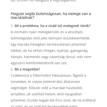
túl, szintén ne halogasd a segítségkérést.
Hogyan segíts biztonságosan, ha melege van a
macskádnak?
Mi a probléma, ha a cicád túl melegnek tűnik?
A normális nyári melegkerülés és a veszélyes
túlmelegedés első jelei könnyen összekeverhetők.
Egy macska hőségben természetesen pihenhet
többet, de ha ehhez lihegés, nyálzás, gyengeség,
hányás, hasmenés vagy zavartság társul, már nem
egyszerű komfortkérdésről van szó.
Mi a megoldás?
Csökkentsd a hőterhelést fokozatosan, figyeld a
tüneteket, és súlyos jeleknél kérj állatorvosi
segítséget. Először vidd a macskát hűvösebb,
árnyékos, jól szellőző helyre, ahol nyugodtan
pihenhet. Ezután tegyél elé friss vizet, de ne erőltesd
az ivást, és ne próbáld fecskendővel itatni.