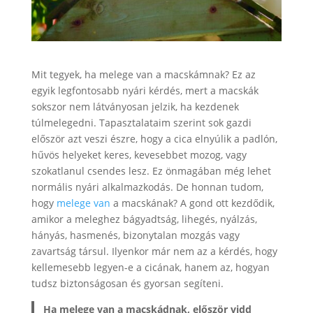
Mit tegyek, ha melege van a macskámnak? Ez az
egyik legfontosabb nyári kérdés, mert a macskák
sokszor nem látványosan jelzik, ha kezdenek
túlmelegedni. Tapasztalataim szerint sok gazdi
először azt veszi észre, hogy a cica elnyúlik a padlón,
hűvös helyeket keres, kevesebbet mozog, vagy
szokatlanul csendes lesz. Ez önmagában még lehet
normális nyári alkalmazkodás. De honnan tudom,
hogy
melege van
a macskának? A gond ott kezdődik,
amikor a meleghez bágyadtság, lihegés, nyálzás,
hányás, hasmenés, bizonytalan mozgás vagy
zavartság társul. Ilyenkor már nem az a kérdés, hogy
kellemesebb legyen-e a cicának, hanem az, hogyan
tudsz biztonságosan és gyorsan segíteni.
Ha melege van a macskádnak, először vidd