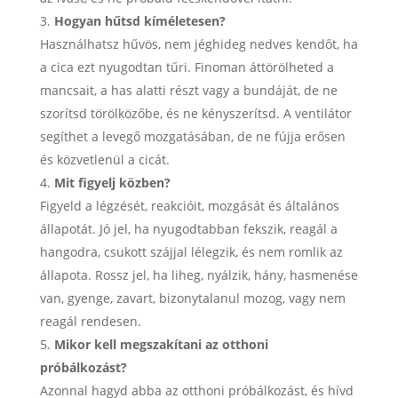
Hogyan hűtsd kíméletesen?
Használhatsz hűvös, nem jéghideg nedves kendőt, ha
a cica ezt nyugodtan tűri. Finoman áttörölheted a
mancsait, a has alatti részt vagy a bundáját, de ne
szorítsd törölközőbe, és ne kényszerítsd. A ventilátor
segíthet a levegő mozgatásában, de ne fújja erősen
és közvetlenül a cicát.
Mit figyelj közben?
Figyeld a légzését, reakcióit, mozgását és általános
állapotát. Jó jel, ha nyugodtabban fekszik, reagál a
hangodra, csukott szájjal lélegzik, és nem romlik az
állapota. Rossz jel, ha liheg, nyálzik, hány, hasmenése
van, gyenge, zavart, bizonytalanul mozog, vagy nem
reagál rendesen.
Mikor kell megszakítani az otthoni
próbálkozást?
Azonnal hagyd abba az otthoni próbálkozást, és hívd