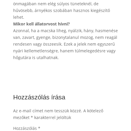
önmagában nem elég súlyos tüneteknél, de
hűvösebb, árnyékos szobában hasznos kiegészítő
lehet.
Mikor kell állatorvost hívni?
Azonnal, ha a macska liheg, nyálzik, hány, hasmenése
van, zavart, gyenge, bizonytalanul mozog, nem reagál
rendesen vagy összeesik. Ezek a jelek nem egyszerű
nyári kellemetlenségre, hanem túlmelegedésre vagy
hőgutára is utalhatnak.
Hozzászólás írása
Az e-mail címet nem tesszük közzé.
A kötelező
mezőket
*
karakterrel jelöltük
Hozzászólás
*