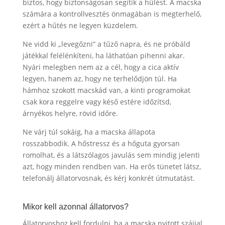
biztos, hogy biztonságosan segítik a hűlést. A macska
számára a kontrollvesztés önmagában is megterhelő,
ezért a hűtés ne legyen küzdelem.
Ne vidd ki „levegőzni” a tűző napra, és ne próbáld
játékkal felélénkíteni, ha láthatóan pihenni akar.
Nyári melegben nem az a cél, hogy a cica aktív
legyen, hanem az, hogy ne terhelődjön túl. Ha
hámhoz szokott macskád van, a kinti programokat
csak kora reggelre vagy késő estére időzítsd,
árnyékos helyre, rövid időre.
Ne várj túl sokáig, ha a macska állapota
rosszabbodik. A hőstressz és a hőguta gyorsan
romolhat, és a látszólagos javulás sem mindig jelenti
azt, hogy minden rendben van. Ha erős tünetet látsz,
telefonálj állatorvosnak, és kérj konkrét útmutatást.
Mikor kell azonnal állatorvos?
Állatorvoshoz kell fordulni, ha a macska nyitott szájjal