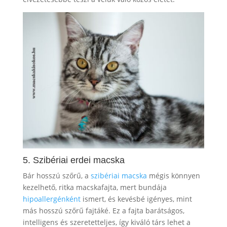
5. Szibériai erdei macska
Bár hosszú szőrű, a
szibériai macska
mégis könnyen
kezelhető, ritka macskafajta, mert bundája
hipoallergénként
ismert, és kevésbé igényes, mint
más hosszú szőrű fajtáké. Ez a fajta barátságos,
intelligens és szeretetteljes, így kiváló társ lehet a