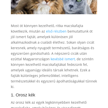
Most öt könnyen kezelhető, ritka macskafajta
következik, miután az
első részben
bemutattunk öt
jól ismert fajtát, amelyek különösen jól
alkalmazkodnak a családi élethez. Sokan olyan cicát
keresnek, amely nyugodt természetű, barátságos és
egyszerűen gondozható. A népszerű cicák után
ezúttal Magyarországon
kevésbé ismert,
de szintén
könnyen kezelhető macskafajtákat fedezünk fel,
amelyek ugyanúgy ideális társak lehetnek. Ezek a
fajták különleges jellemzőikkel, intelligens
természetükkel és egyszerű ápolhatóságukkal tűnnek
ki.
1. Orosz kék
Az orosz kék az egyik legkönnyebben kezelhető
macskafajta, amely hűséges és visszafogott