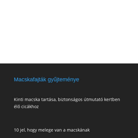
Macskafajták gyűjteménye
Kinti macska tartása, biztonságos útmutató kertben
élő cicákhoz
10 jel, hogy melege van a macskának