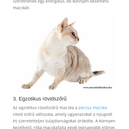
szeretnének egy energikus, de könnyen kezelhető
macskát.
3. Egzotikus rövidszőrű
Az egzotikus rövidszőrű macska a
perzsa macska
rövid szőrű változata, amely ugyanazokat a nyugodt
és szeretetteljes tulajdonságokat örökölte. A könnyen
kezelhető, ritka macskafajta egyik legnagyobb előnye,