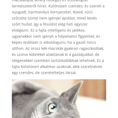
természetéről híres. Különösen csendes, és szereti a
nyugodt, harmonikus környezetet. Rövid, sűrű
szőrzete szinte nem igényel ápolást, mivel kevés
szőrt hullat, így a fésülést elég heti egyszer
elvégezni. Ez a fajta intelligens és játékos,
ugyanakkor nem igényli a folyamatos figyelmet, és
képes önállóan is elboldogulni, ha a gazdi nincs
otthon. Az orosz kék macskák gyakran ragaszkodóak,
és szoros köteléket alakítanak ki a gazdájukkal, de
idegenekkel szemben tartózkodóbbak lehetnek. Ez a
fajta különösen alkalmas azoknak, akik szeretnének
egy csendes, de szeretetteljes társat.