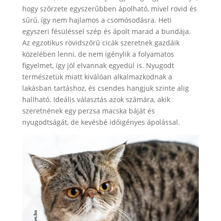
hogy szőrzete egyszerűbben ápolható, mivel rövid és
sűrű, így nem hajlamos a csomósodásra. Heti
egyszeri fésüléssel szép és ápolt marad a bundája.
Az egzotikus rövidszőrű cicák szeretnek gazdáik
közelében lenni, de nem igénylik a folyamatos
figyelmet, így jól elvannak egyedül is. Nyugodt
természetük miatt kiválóan alkalmazkodnak a
lakásban tartáshoz, és csendes hangjuk szinte alig
hallható. Ideális választás azok számára, akik
szeretnének egy perzsa macska báját és
nyugodtságát, de kevésbé időigényes ápolással.