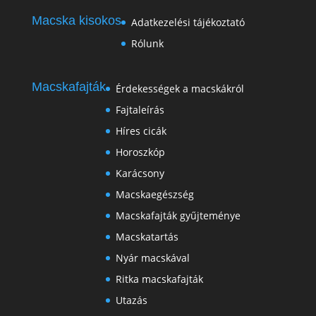
Macska kisokos
Adatkezelési tájékoztató
Rólunk
Macskafajták
Érdekességek a macskákról
Fajtaleírás
Híres cicák
Horoszkóp
Karácsony
Macskaegészség
Macskafajták gyűjteménye
Macskatartás
Nyár macskával
Ritka macskafajták
Utazás