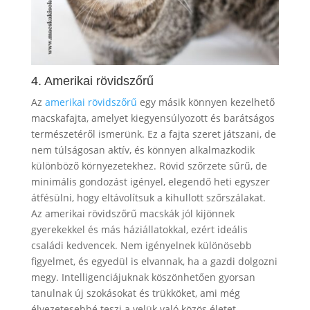
4. Amerikai rövidszőrű
Az
amerikai rövidszőrű
egy másik könnyen kezelhető
macskafajta, amelyet kiegyensúlyozott és barátságos
természetéről ismerünk. Ez a fajta szeret játszani, de
nem túlságosan aktív, és könnyen alkalmazkodik
különböző környezetekhez. Rövid szőrzete sűrű, de
minimális gondozást igényel, elegendő heti egyszer
átfésülni, hogy eltávolítsuk a kihullott szőrszálakat.
Az amerikai rövidszőrű macskák jól kijönnek
gyerekekkel és más háziállatokkal, ezért ideális
családi kedvencek. Nem igényelnek különösebb
figyelmet, és egyedül is elvannak, ha a gazdi dolgozni
megy. Intelligenciájuknak köszönhetően gyorsan
tanulnak új szokásokat és trükköket, ami még
élvezetesebbé teszi a velük való közös életet.