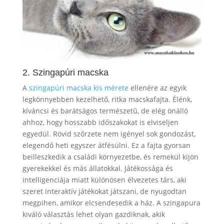
2. Szingapúri macska
A
szingapúri macska
kis mérete
ellenére az egyik
legkönnyebben kezelhető, ritka macskafajta. Élénk,
kíváncsi és barátságos természetű, de elég önálló
ahhoz, hogy hosszabb időszakokat is elviseljen
egyedül. Rövid szőrzete nem igényel sok gondozást,
elegendő heti egyszer átfésülni. Ez a fajta gyorsan
beilleszkedik a családi környezetbe, és remekül kijön
gyerekekkel és más állatokkal. Játékossága és
intelligenciája miatt különösen élvezetes társ, aki
szeret interaktív játékokat játszani, de nyugodtan
megpihen, amikor elcsendesedik a ház. A szingapura
kiváló választás lehet olyan gazdiknak, akik